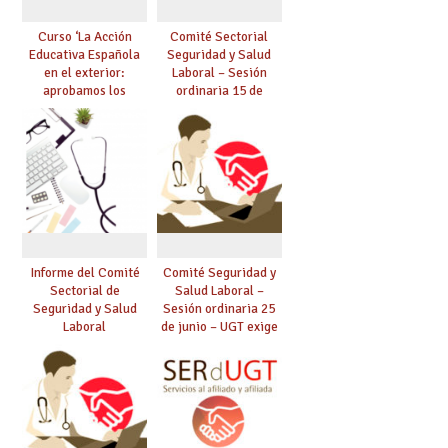
Curso ‘La Acción
Comité Sectorial
Educativa Española
Seguridad y Salud
en el exterior:
Laboral – Sesión
aprobamos los
ordinaria 15 de
exámenes para
diciembre de 2025
obtener plaza en el
exterior’
Informe del Comité
Comité Seguridad y
Sectorial de
Salud Laboral –
Seguridad y Salud
Sesión ordinaria 25
Laboral
de junio – UGT exige
soluciones en CEEs y
climatización de las
aulas