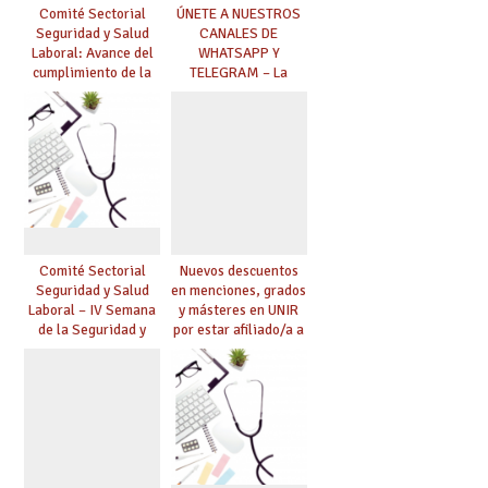
Comité Sectorial
ÚNETE A NUESTROS
Seguridad y Salud
CANALES DE
Laboral: Avance del
WHATSAPP Y
cumplimiento de la
TELEGRAM – La
planificación de la
mejor información al
actividad preventiva
instante
Comité Sectorial
Nuevos descuentos
Seguridad y Salud
en menciones, grados
Laboral – IV Semana
y másteres en UNIR
de la Seguridad y
por estar afiliado/a a
Salud en centros
UGT
educativos. UGT
exige mejoras en
materia de Seguridad
y Salud Laboral.