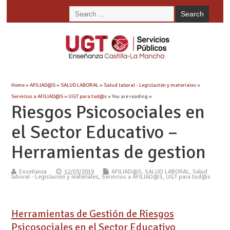
Home
»
AFILIAD@S
»
SALUD LABORAL
»
Salud laboral - Legislación y materiales
»
Servicios a AFILIAD@S
»
UGT para tod@s
» You are reading »
Riesgos Psicosociales en
el Sector Educativo –
Herramientas de gestion
Enseñanza
12/03/2019
AFILIAD@S
,
SALUD LABORAL
,
Salud
laboral - Legislación y materiales
,
Servicios a AFILIAD@S
,
UGT para tod@s
Herramientas de Gestión de Riesgos
Psicosociales en el Sector Educativo