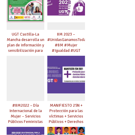
UGT Castilla-La
8M 2023 –
Mancha desarrolla un
#UnidasGanamosTodas
plan de información y
#8M #Mujer
sensibilización para
#Igualdad #UGT
jóvenes en materia
de
corresponsabilidad y
trabajo de los
cuidados.
#8M2022 – Día
MANIFIESTO 25N +
Internacional de la
Protección para las
Mujer – Servicios
víctimas + Servicios
Públicos Feministas
Públicos + Derechos
para Avanzar
laborales