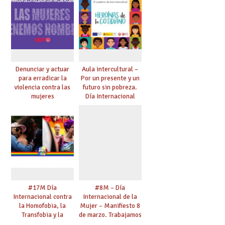
Denunciar y actuar
Aula intercultural –
para erradicar la
Por un presente y un
violencia contra las
futuro sin pobreza.
mujeres
Día Internacional
para la Erradicación
de la Pobreza
#17M Día
#8M – Día
Internacional contra
Internacional de la
la Homofobia, la
Mujer – Manifiesto 8
Transfobia y la
de marzo. Trabajamos
Bifobia – “Una mirada
por la Igualdad.