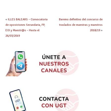
transformadora. El
Defendemos tus
sindicalismo del siglo
derechos.
XXI y las personas
#ESENCIALES #8M
LGTBI”
#8M2021
«
ILLES BALEARS – Convocatoria
Baremo definitivo del concurso de
de oposiciones Secundaria, FP,
traslados de maestras y maestros
EOI y Maestr@s – Hasta el
2018/19
»
26/03/2019