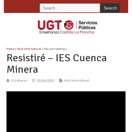
Home
»
Aula intercultural
» You are reading »
Resistiré – IES Cuenca
Minera
Enseñanza
30/04/2020
Aula intercultural