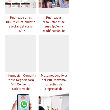
Publicado en el
Publicadas
DOCM el Calendario
resoluciones de
escolar del curso
suscripción y
26/27
modificación de
conciertos
Información Conjunta
Mesa negociadora
Mesa Negociadora
del VIII Convenio
VIII Convenio
colectivo de
Colectivo de
empresas de
Enseñanza
enseñanza privada
Concertada
sostenidas total o
parcialmente con
fondos públicos