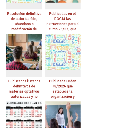
Resolución definitiva
Publicadas en el
de autorización,
DOCM las
abandono o
instrucciones para el
modificación de
curso 26/27, que
programas bilingües
incluyen, gracias al
o plurilingües. Se
Acuerdo firmado por
confirma el abandono
UGT, la recuperación
de un importante
de las 18 lectivas en
número de proyectos
EEMM y la reducción
en colegios.
de lectivas para
mayores de 55
Publicados listados
Publicada Orden
definitivos de
78/2026 que
materias optativas
establece la
autorizadas y no
organización y
autorizadas en ESO y
desarrollo de los
Bachillerato,
programas bilingües
definidas por los
y plurilingües
centros