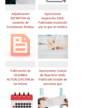
Adjudicación
Oposiciones
DEFINITIVA de
Inspección 2026:
vacantes de
Publicada resolución
Enseñanzas Medias
por la que se nombra
para el curso 26-27
funcionarios/as en
prácticas, se regulan
dichas prácticas y se
convoca acto público
de adjudicación
Publicación de
Oposiciones Cuerpo
SEGUNDA
de Maestros 2026:
ACTUALIZACIÓN de
Publicado listado de
las bolsas
personas que
provisionales de
adquieren nueva
Cuerpo de Maestros
especialidad
de especialidades
convocadas a
oposición