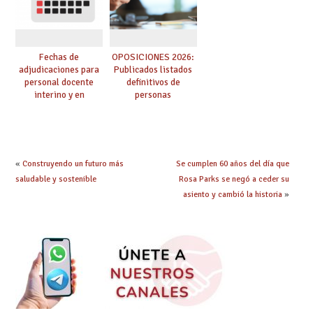
Fechas de
OPOSICIONES 2026:
adjudicaciones para
Publicados listados
personal docente
definitivos de
interino y en
personas
prácticas: todo lo que
seleccionadas. ¿Qué
debes saber
hacer ahora si he
obtenido plaza?
«
Construyendo un futuro más
Se cumplen 60 años del día que
saludable y sostenible
Rosa Parks se negó a ceder su
asiento y cambió la historia
»