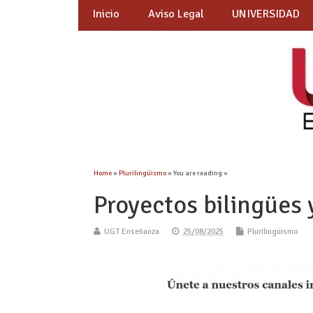
Inicio
Aviso Legal
UNIVERSIDAD
Home
»
Plurilingüismo
» You are reading »
Proyectos bilingües 
UGT Enseñanza
25/08/2025
Plurilingüismo