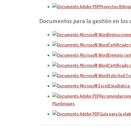
Proyectos Biling
Documentos para la gestión en los 
Instruccion
Certificado
Ejemplo cer
Certificado
Solicitud C
Estadística
Recomendaciones
Plurilingües
Guía para la elab