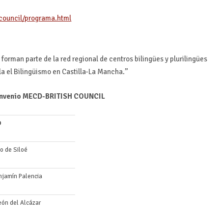
council/programa.html
forman parte de la red regional de centros bilingües y plurilingües
la el Bilingüismo en Castilla-La Mancha.”
Convenio MECD-BRITISH COUNCIL
O
o de Siloé
njamín Palencia
eón del Alcázar