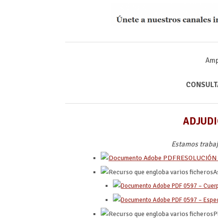
Ampl
CONSULT
ADJUDI
Estamos trabaj
RESOLUCIÓN 
A
0597 – Cuer
0597 – Espec
P