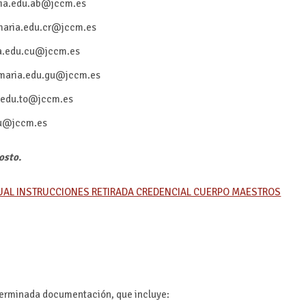
aria.edu.ab@jccm.es
rimaria.edu.cr@jccm.es
ria.edu.cu@jccm.es
rimaria.edu.gu@jccm.es
a.edu.to@jccm.es
edu@jccm.es
gosto.
AL INSTRUCCIONES RETIRADA CREDENCIAL CUERPO MAESTROS
erminada documentación, que incluye: