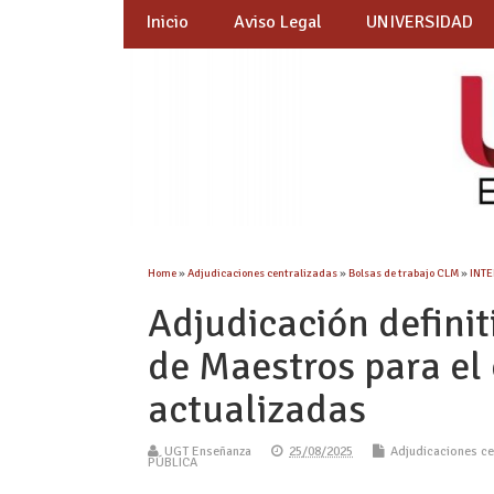
Inicio
Aviso Legal
UNIVERSIDAD
Home
»
Adjudicaciones centralizadas
»
Bolsas de trabajo CLM
»
INT
Adjudicación definit
de Maestros para el 
actualizadas
UGT Enseñanza
25/08/2025
Adjudicaciones ce
PÚBLICA