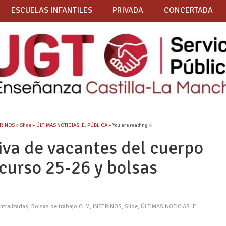
ESCUELAS INFANTILES
PRIVADA
CONCERTADA
ERINOS
»
Slide
»
ÚLTIMAS NOTICIAS: E. PÚBLICA
» You are reading »
iva de vacantes del cuerpo
curso 25-26 y bolsas
ntralizadas
,
Bolsas de trabajo CLM
,
INTERINOS
,
Slide
,
ÚLTIMAS NOTICIAS: E.