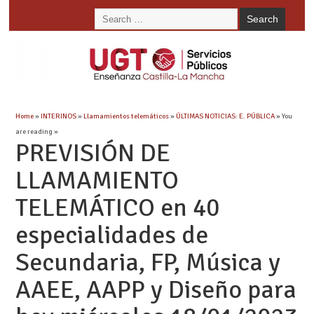
Home
»
INTERINOS
»
Llamamientos telemáticos
»
ÚLTIMAS NOTICIAS: E. PÚBLICA
» You
are reading »
PREVISIÓN DE
LLAMAMIENTO
TELEMÁTICO en 40
especialidades de
Secundaria, FP, Música y
AAEE, AAPP y Diseño para