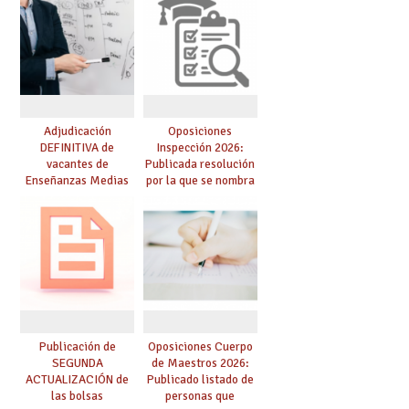
resolución definitiva
Adjudicación
Oposiciones
DEFINITIVA de
Inspección 2026:
vacantes de
Publicada resolución
Enseñanzas Medias
por la que se nombra
para el curso 26-27
funcionarios/as en
prácticas, se regulan
dichas prácticas y se
convoca acto público
de adjudicación
Publicación de
Oposiciones Cuerpo
SEGUNDA
de Maestros 2026:
ACTUALIZACIÓN de
Publicado listado de
las bolsas
personas que