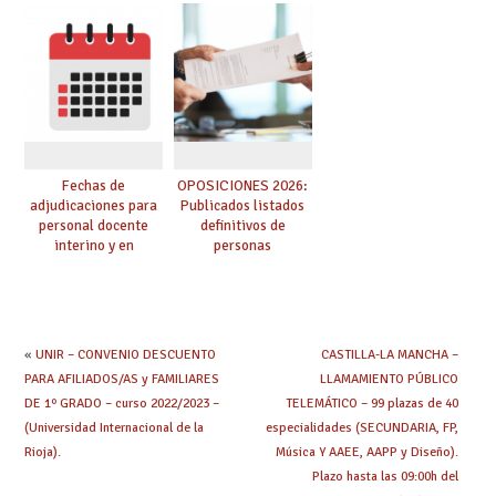
provisionales de
adquieren nueva
Cuerpo de Maestros
especialidad
de especialidades
convocadas a
oposición
Fechas de
OPOSICIONES 2026:
adjudicaciones para
Publicados listados
personal docente
definitivos de
interino y en
personas
prácticas: todo lo que
seleccionadas. ¿Qué
debes saber
hacer ahora si he
obtenido plaza?
«
UNIR – CONVENIO DESCUENTO
CASTILLA-LA MANCHA –
PARA AFILIADOS/AS y FAMILIARES
LLAMAMIENTO PÚBLICO
DE 1º GRADO – curso 2022/2023 –
TELEMÁTICO – 99 plazas de 40
(Universidad Internacional de la
especialidades (SECUNDARIA, FP,
Rioja).
Música Y AAEE, AAPP y Diseño).
Plazo hasta las 09:00h del