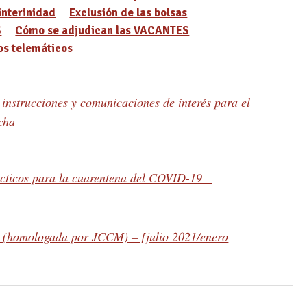
interinidad
Exclusión de las bolsas
S
Cómo se adjudican las VACANTES
s telemáticos
nstrucciones y comunicaciones de interés para el
cha
cticos para la cuarentena del COVID-19 –
s (homologada por JCCM) – [julio 2021/enero