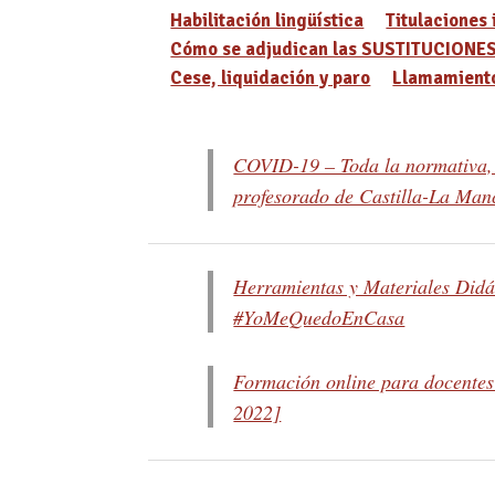
Habilitación lingüística
Titulaciones 
Cómo se adjudican las SUSTITUCIONE
Cese, liquidación y paro
Llamamiento
COVID-19 – Toda la normativa, i
profesorado de Castilla-La Man
Herramientas y Materiales Didá
#YoMeQuedoEnCasa
Formación online para docente
2022]