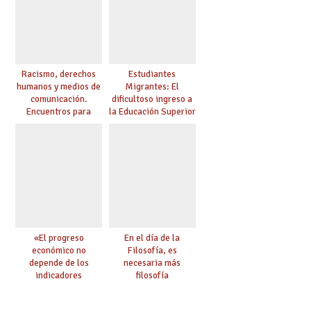
Racismo, derechos
Estudiantes
humanos y medios de
Migrantes: El
comunicación.
dificultoso ingreso a
Encuentros para
la Educación Superior
aprender, encuentros
chilena
para ejercer derechos
«El progreso
En el día de la
económico no
Filosofía, es
depende de los
necesaria más
indicadores
filosofía
educativos»