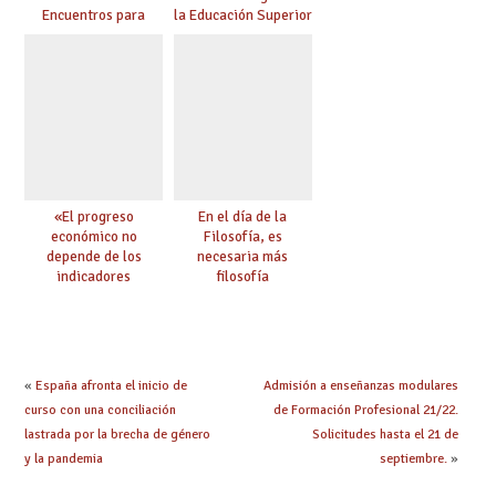
Encuentros para
la Educación Superior
aprender, encuentros
chilena
para ejercer derechos
«El progreso
En el día de la
económico no
Filosofía, es
depende de los
necesaria más
indicadores
filosofía
educativos»
«
España afronta el inicio de
Admisión a enseñanzas modulares
curso con una conciliación
de Formación Profesional 21/22.
lastrada por la brecha de género
Solicitudes hasta el 21 de
y la pandemia
septiembre.
»