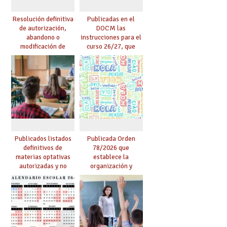
Resolución definitiva
Publicadas en el
de autorización,
DOCM las
abandono o
instrucciones para el
modificación de
curso 26/27, que
programas bilingües
incluyen, gracias al
o plurilingües. Se
Acuerdo firmado por
confirma el abandono
UGT, la recuperación
de un importante
de las 18 lectivas en
número de proyectos
EEMM y la reducción
en colegios.
de lectivas para
mayores de 55
Publicados listados
Publicada Orden
definitivos de
78/2026 que
materias optativas
establece la
autorizadas y no
organización y
autorizadas en ESO y
desarrollo de los
Bachillerato,
programas bilingües
definidas por los
y plurilingües
centros