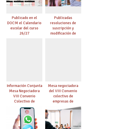
Publicado en el
Publicadas
DOCM el Calendario
resoluciones de
escolar del curso
suscripción y
26/27
modificación de
conciertos
Información Conjunta
Mesa negociadora
Mesa Negociadora
del VIII Convenio
VIII Convenio
colectivo de
Colectivo de
empresas de
Enseñanza
enseñanza privada
Concertada
sostenidas total o
parcialmente con
fondos públicos