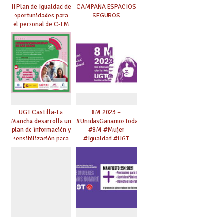
II Plan de Igualdad de
CAMPAÑA ESPACIOS
oportunidades para
SEGUROS
el personal de C-LM
UGT Castilla-La
8M 2023 –
Mancha desarrolla un
#UnidasGanamosTodas
plan de información y
#8M #Mujer
sensibilización para
#Igualdad #UGT
jóvenes en materia
de
corresponsabilidad y
trabajo de los
cuidados.