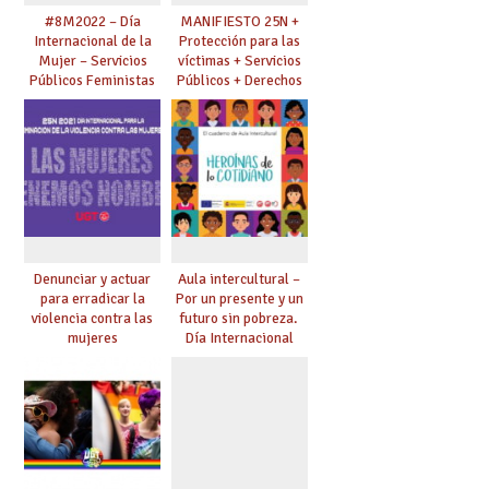
#8M2022 – Día
MANIFIESTO 25N +
Internacional de la
Protección para las
Mujer – Servicios
víctimas + Servicios
Públicos Feministas
Públicos + Derechos
para Avanzar
laborales
Denunciar y actuar
Aula intercultural –
para erradicar la
Por un presente y un
violencia contra las
futuro sin pobreza.
mujeres
Día Internacional
para la Erradicación
de la Pobreza