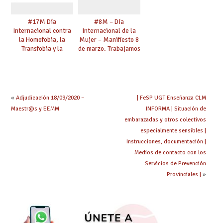
#17M Día
#8M – Día
Internacional contra
Internacional de la
la Homofobia, la
Mujer – Manifiesto 8
Transfobia y la
de marzo. Trabajamos
Bifobia – “Una mirada
por la Igualdad.
transformadora. El
Defendemos tus
sindicalismo del siglo
derechos.
XXI y las personas
#ESENCIALES #8M
LGTBI”
#8M2021
«
Adjudicación 18/09/2020 –
| FeSP UGT Enseñanza CLM
Maestr@s y EEMM
INFORMA | Situación de
embarazadas y otros colectivos
especialmente sensibles |
Instrucciones, documentación |
Medios de contacto con los
Servicios de Prevención
Provinciales |
»