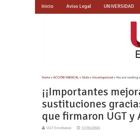
Inicio
Aviso Legal
UNIVERSIDAD
Home
»
ACCIÓN SINDICAL
»
Slide
»
Uncategorized
» You are reading 
¡¡Importantes mejor
sustituciones graci
que firmaron UGT y
UGT Enseñanza
17/04/2024