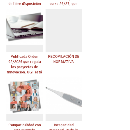
de libre disposición
curso 26/27, que
retribuidos
incluyen, gracias al
Acuerdo firmado por
UGT, la recuperación
de las 18 lectivas en
EEMM y la reducción
de lectivas para
mayores de 55
Publicada Orden
RECOPILACIÓN DE
92/2026 que regula
NORMATIVA
los proyectos de
innovación. UGT está
en contra de esta
Orden porque no
reconoce la labor del
profesorado.
Compatibilidad con
Incapacidad