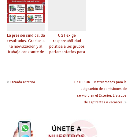
etapas
lingüística
La presión sindical da
UGT exige
resultados. Gracias a
responsabilidad
la movilización y al
política a los grupos
trabajo constante de
parlamentarios para
UGT la Ley de
evitar retrasos en las
Jornada y Ratios
mejoras urgentes de
continúa su
la enseñanza
tramitación
«
Entrada anterior
EXTERIOR – Instrucciones para la
asignación de comisiones de
servicio en el Exterior. Listados
de aspirantes y vacantes.
»