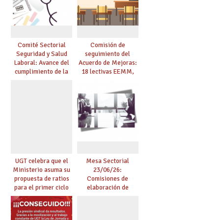
Comité Sectorial
Comisión de
Seguridad y Salud
seguimiento del
Laboral: Avance del
Acuerdo de Mejoras:
cumplimiento de la
18 lectivas EEMM,
planificación de la
canoso, reducción
actividad preventiva
mayores 55 y pilotaje
en centros
tensionados
UGT celebra que el
Mesa Sectorial
Ministerio asuma su
23/06/26:
propuesta de ratios
Comisiones de
para el primer ciclo
elaboración de
de Infantil y pide
pruebas de
extender la misma
certificación de
ambición al resto de
competencia