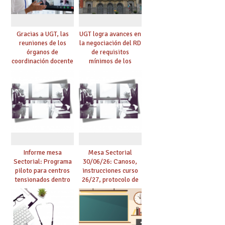
Gracias a UGT, las
UGT logra avances en
reuniones de los
la negociación del RD
órganos de
de requisitos
coordinación docente
mínimos de los
se pueden celebrar
centros educativos y
de manera
exige al Ministerio
telemática, sin exigir
que los compromisos
presencialidad en el
se materialicen con
centro
la mayor agilidad
posible
Informe mesa
Mesa Sectorial
Sectorial: Programa
30/06/26: Canoso,
piloto para centros
instrucciones curso
tensionados dentro
26/27, protocolo de
del marco del
agresiones.
Acuerdo de Mejoras y
evaluación del curso
25/26