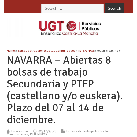
Home
»
Bolsas de trabajo todas las Comunidades
»
INTERINOS
» You are reading »
NAVARRA – Abiertas 8
bolsas de trabajo
Secundaria y PTFP
(castellano y/o euskera).
Plazo del 07 al 14 de
diciembre.
Enseñanza
02/12/2021
Bolsas de trabajo todas las
Comunidades
,
INTERINOS