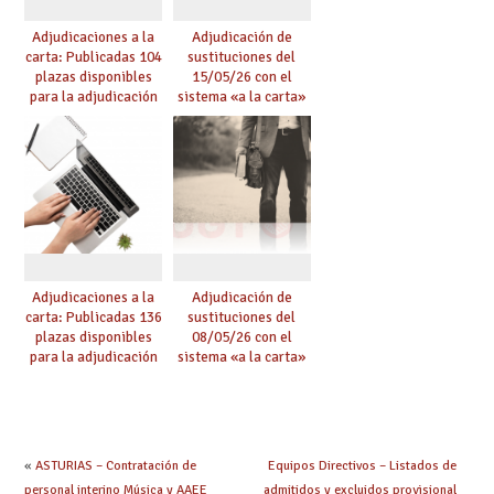
Adjudicaciones a la
Adjudicación de
carta: Publicadas 104
sustituciones del
plazas disponibles
15/05/26 con el
para la adjudicación
sistema «a la carta»
de mañana y abierto
conseguido con el
plazo de solicitudes
Acuerdo de Mejoras
Adjudicaciones a la
Adjudicación de
carta: Publicadas 136
sustituciones del
plazas disponibles
08/05/26 con el
para la adjudicación
sistema «a la carta»
de mañana y abierto
conseguido con el
plazo de solicitudes
Acuerdo de Mejoras
«
ASTURIAS – Contratación de
Equipos Directivos – Listados de
personal interino Música y AAEE
admitidos y excluidos provisional