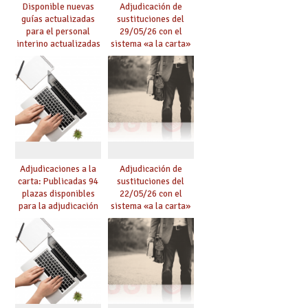
Disponible nuevas
Adjudicación de
guías actualizadas
sustituciones del
para el personal
29/05/26 con el
interino actualizadas
sistema «a la carta»
para el curso 26/27
conseguido con el
Acuerdo de Mejoras
Adjudicaciones a la
Adjudicación de
carta: Publicadas 94
sustituciones del
plazas disponibles
22/05/26 con el
para la adjudicación
sistema «a la carta»
de mañana y abierto
conseguido con el
plazo de solicitudes
Acuerdo de Mejoras