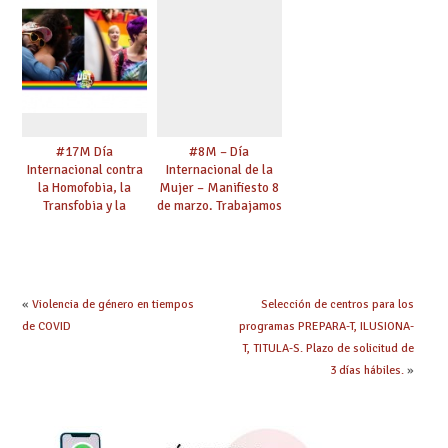
de la Pobreza
#17M Día
#8M – Día
Internacional contra
Internacional de la
la Homofobia, la
Mujer – Manifiesto 8
Transfobia y la
de marzo. Trabajamos
Bifobia – “Una mirada
por la Igualdad.
transformadora. El
Defendemos tus
sindicalismo del siglo
derechos.
XXI y las personas
#ESENCIALES #8M
LGTBI”
#8M2021
«
Violencia de género en tiempos
Selección de centros para los
de COVID
programas PREPARA-T, ILUSIONA-
T, TITULA-S. Plazo de solicitud de
3 días hábiles.
»