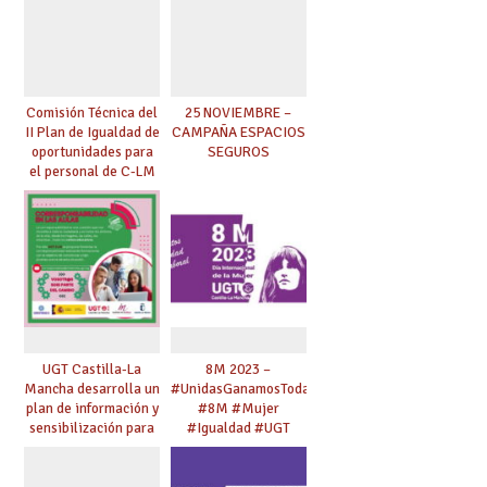
Comisión Técnica del
25 NOVIEMBRE –
II Plan de Igualdad de
CAMPAÑA ESPACIOS
oportunidades para
SEGUROS
el personal de C-LM
UGT Castilla-La
8M 2023 –
Mancha desarrolla un
#UnidasGanamosTodas
plan de información y
#8M #Mujer
sensibilización para
#Igualdad #UGT
jóvenes en materia
de
corresponsabilidad y