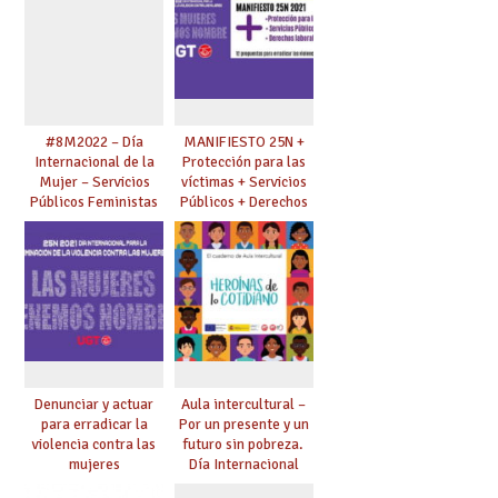
trabajo de los
cuidados.
#8M2022 – Día
MANIFIESTO 25N +
Internacional de la
Protección para las
Mujer – Servicios
víctimas + Servicios
Públicos Feministas
Públicos + Derechos
para Avanzar
laborales
Denunciar y actuar
Aula intercultural –
para erradicar la
Por un presente y un
violencia contra las
futuro sin pobreza.
mujeres
Día Internacional
para la Erradicación