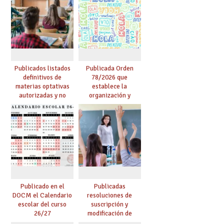
confirma el abandono
UGT, la recuperación
de un importante
de las 18 lectivas en
número de proyectos
EEMM y la reducción
en colegios.
de lectivas para
mayores de 55
Publicados listados
Publicada Orden
definitivos de
78/2026 que
materias optativas
establece la
autorizadas y no
organización y
autorizadas en ESO y
desarrollo de los
Bachillerato,
programas bilingües
definidas por los
y plurilingües
centros
Publicado en el
Publicadas
DOCM el Calendario
resoluciones de
escolar del curso
suscripción y
26/27
modificación de
conciertos