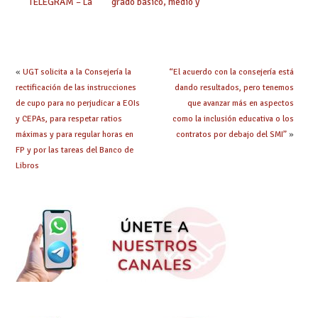
TELEGRAM – La
grado básico, medio y
mejor información al
superior de FP
instante
«
UGT solicita a la Consejería la
“El acuerdo con la consejería está
rectificación de las instrucciones
dando resultados, pero tenemos
de cupo para no perjudicar a EOIs
que avanzar más en aspectos
y CEPAs, para respetar ratios
como la inclusión educativa o los
máximas y para regular horas en
contratos por debajo del SMI”
»
FP y por las tareas del Banco de
Libros