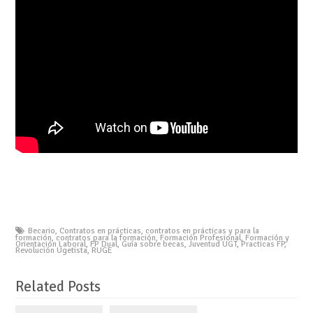
Becario
,
Contratos en prácticas
,
contratos en prácticas y para la
formación
,
contratos para la formación
,
Formación Profesional
,
Formación y
Orientación Laboral
,
FP Dual
,
Guía sobre becas
,
Juventud UGT
,
Practicas FP
,
Revolución Ugetista
,
RUGE
Related Posts