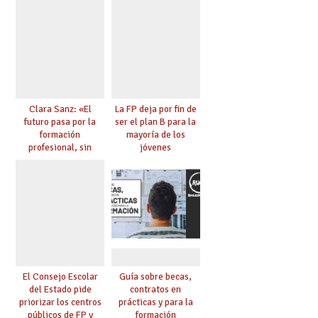
Clara Sanz: «El
La FP deja por fin de
futuro pasa por la
ser el plan B para la
formación
mayoría de los
profesional, sin
jóvenes
ninguna duda»
El Consejo Escolar
Guía sobre becas,
del Estado pide
contratos en
priorizar los centros
prácticas y para la
públicos de FP y
formación