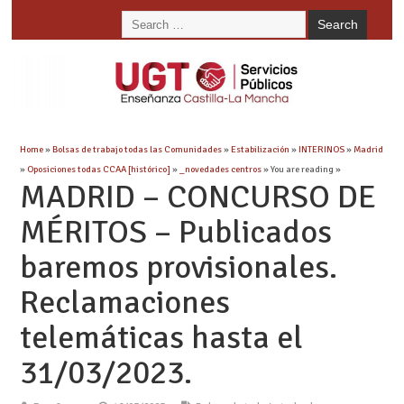
Home
»
Bolsas de trabajo todas las Comunidades
»
Estabilización
»
INTERINOS
»
Madrid
»
Oposiciones todas CCAA [histórico]
»
_novedades centros
» You are reading »
MADRID – CONCURSO DE
MÉRITOS – Publicados
baremos provisionales.
Reclamaciones
telemáticas hasta el
31/03/2023.