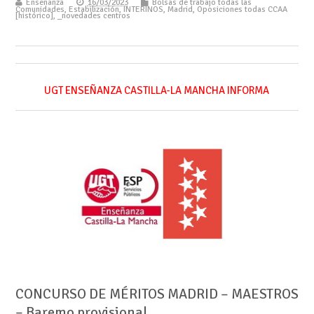
Enseñanza
16/03/2023
Bolsas de trabajo todas las
Comunidades
,
Estabilización
,
INTERINOS
,
Madrid
,
Oposiciones todas CCAA
[histórico]
,
_novedades centros
UGT ENSEÑANZA CASTILLA-LA MANCHA INFORMA
CONCURSO DE MÉRITOS MADRID – MAESTROS
– Baremo provisional