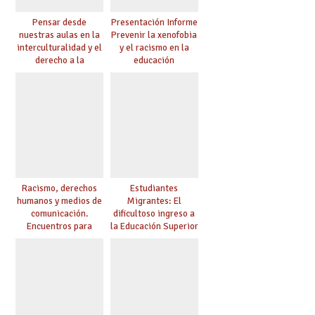
Pensar desde
Presentación Informe
nuestras aulas en la
Prevenir la xenofobia
interculturalidad y el
y el racismo en la
derecho a la
educación
educación
Racismo, derechos
Estudiantes
humanos y medios de
Migrantes: El
comunicación.
dificultoso ingreso a
Encuentros para
la Educación Superior
aprender, encuentros
chilena
para ejercer derechos