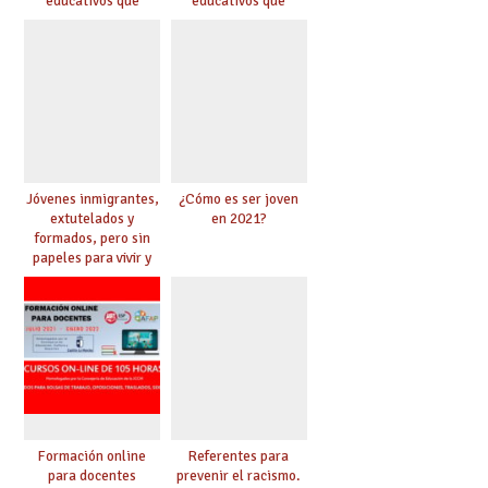
educativos que
educativos que
venden un
venden un
aprendizaje fácil y
aprendizaje fácil y
acelerado”
acelerado”
Jóvenes inmigrantes,
¿Cómo es ser joven
extutelados y
en 2021?
formados, pero sin
papeles para vivir y
trabajar
Formación online
Referentes para
para docentes
prevenir el racismo.