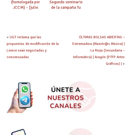
(homologada por
Segundo seminario
JCCM) – [julio
de la campaña Tu
2021/enero 2022]
educación va cambiar
el mundo con
Alejandra Salmeron
Ntutumu
«
UGT reclama que las
ÚLTIMAS BOLSAS ABIERTAS –
propuestas de modificación de la
Extremadura (Maestr@s Música) |
Lomce sean negociadas y
La Rioja (Secundaria –
consensuadas
Informática) | Aragón (PTFP Artes
Gráficas) |
»