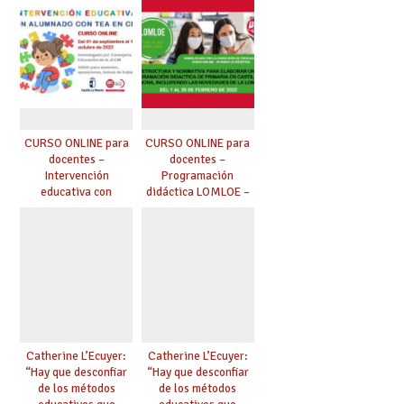
juego en el aula de
Primaria y
Secundaria – 105
horas [noviembre-
diciembre 2022]
CURSO ONLINE para
CURSO ONLINE para
docentes –
docentes –
Intervención
Programación
educativa con
didáctica LOMLOE –
alumnado con TEA en
30 horas [febrero
CLM – 105 horas
2022]
[septiembre-octubre
2022]
Catherine L’Ecuyer:
Catherine L’Ecuyer:
“Hay que desconfiar
“Hay que desconfiar
de los métodos
de los métodos