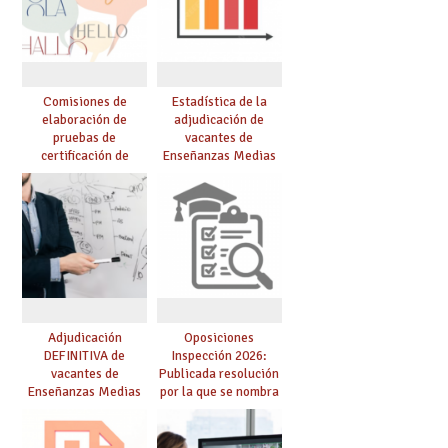
Comisiones de
Estadística de la
elaboración de
adjudicación de
pruebas de
vacantes de
certificación de
Enseñanzas Medias
competencia
para el curso 26/27
lingüística: publicada
resolución definitiva
Adjudicación
Oposiciones
DEFINITIVA de
Inspección 2026:
vacantes de
Publicada resolución
Enseñanzas Medias
por la que se nombra
para el curso 26-27
funcionarios/as en
prácticas, se regulan
dichas prácticas y se