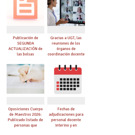
convoca acto público
de adjudicación
Publicación de
Gracias a UGT, las
SEGUNDA
reuniones de los
ACTUALIZACIÓN de
órganos de
las bolsas
coordinación docente
provisionales de
se pueden celebrar
Cuerpo de Maestros
de manera
de especialidades
telemática, sin exigir
convocadas a
presencialidad en el
oposición
centro
Oposiciones Cuerpo
Fechas de
de Maestros 2026:
adjudicaciones para
Publicado listado de
personal docente
personas que
interino y en
adquieren nueva
prácticas: todo lo que