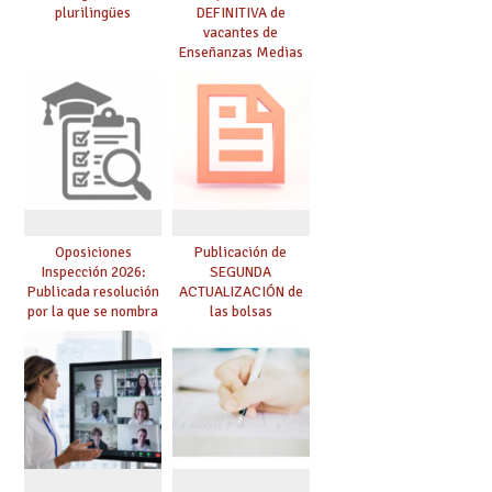
plurilingües
DEFINITIVA de
vacantes de
Enseñanzas Medias
para el curso 26-27
Oposiciones
Publicación de
Inspección 2026:
SEGUNDA
Publicada resolución
ACTUALIZACIÓN de
por la que se nombra
las bolsas
funcionarios/as en
provisionales de
prácticas, se regulan
Cuerpo de Maestros
dichas prácticas y se
de especialidades
convoca acto público
convocadas a
de adjudicación
oposición