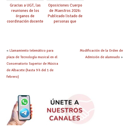
Gracias a UGT, las
Oposiciones Cuerpo
reuniones de los
de Maestros 2026:
órganos de
Publicado listado de
coordinación docente
personas que
se pueden celebrar
adquieren nueva
de manera
especialidad
telemática, sin exigir
presencialidad en el
centro
«
Llamamiento telemático para
Modificación de la Orden de
plaza de Tecnología musical en el
Admisión de alumnado
»
Conservatorio Superior de Música
de Albacete (hasta 9 h del 1 de
febrero)