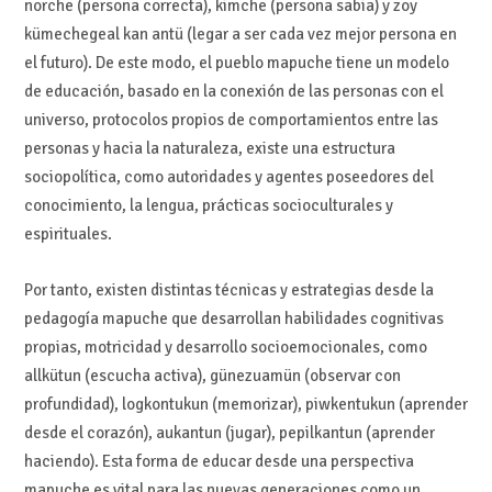
norche (persona correcta), kimche (persona sabia) y zoy
kümechegeal kan antü (legar a ser cada vez mejor persona en
el futuro). De este modo, el pueblo mapuche tiene un modelo
de educación, basado en la conexión de las personas con el
universo, protocolos propios de comportamientos entre las
personas y hacia la naturaleza, existe una estructura
sociopolítica, como autoridades y agentes poseedores del
conocimiento, la lengua, prácticas socioculturales y
espirituales.
Por tanto, existen distintas técnicas y estrategias desde la
pedagogía mapuche que desarrollan habilidades cognitivas
propias, motricidad y desarrollo socioemocionales, como
allkütun (escucha activa), günezuamün (observar con
profundidad), logkontukun (memorizar), piwkentukun (aprender
desde el corazón), aukantun (jugar), pepilkantun (aprender
haciendo). Esta forma de educar desde una perspectiva
mapuche es vital para las nuevas generaciones como un