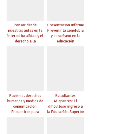
Pensar desde
Presentación Informe
nuestras aulas en la
Prevenir la xenofobia
interculturalidad y el
y el racismo en la
derecho a la
educación
educación
Racismo, derechos
Estudiantes
humanos y medios de
Migrantes: El
comunicación.
dificultoso ingreso a
Encuentros para
la Educación Superior
aprender, encuentros
chilena
para ejercer derechos