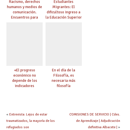
Racismo, derechos
Estudiantes
humanos y medios de
Migrantes: El
comunicación.
dificultoso ingreso a
Encuentros para
la Educación Superior
aprender, encuentros
chilena
para ejercer derechos
«El progreso
En el día de la
económico no
Filosofía, es
depende de los
necesaria más
indicadores
filosofía
educativos»
«
Entrevista: Lejos de estar
COMISIONES DE SERVICIO | Cdes.
traumatizados, la mayoría de los
de Aprendizaje | Adjudicación
refugiados son
definitiva Albacete |
»