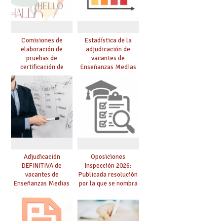
Comisiones de
Estadística de la
elaboración de
adjudicación de
pruebas de
vacantes de
certificación de
Enseñanzas Medias
competencia
para el curso 26/27
lingüística: publicada
resolución definitiva
Adjudicación
Oposiciones
DEFINITIVA de
Inspección 2026:
vacantes de
Publicada resolución
Enseñanzas Medias
por la que se nombra
para el curso 26-27
funcionarios/as en
prácticas, se regulan
dichas prácticas y se
convoca acto público