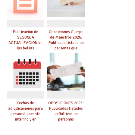
de adjudicación
Publicación de
Oposiciones Cuerpo
SEGUNDA
de Maestros 2026:
ACTUALIZACIÓN de
Publicado listado de
las bolsas
personas que
provisionales de
adquieren nueva
Cuerpo de Maestros
especialidad
de especialidades
convocadas a
oposición
Fechas de
OPOSICIONES 2026:
adjudicaciones para
Publicados listados
personal docente
definitivos de
interino y en
personas
prácticas: todo lo que
seleccionadas. ¿Qué
debes saber
hacer ahora si he