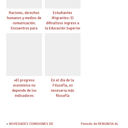
Racismo, derechos
Estudiantes
humanos y medios de
Migrantes: El
comunicación.
dificultoso ingreso a
Encuentros para
la Educación Superior
aprender, encuentros
chilena
para ejercer derechos
«El progreso
En el día de la
económico no
Filosofía, es
depende de los
necesaria más
indicadores
filosofía
educativos»
«
NOVEDADES COMISIONES DE
Periodo de RENUNCIA AL