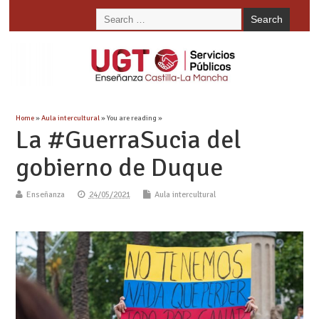
Home
»
Aula intercultural
» You are reading »
La #GuerraSucia del
gobierno de Duque
Enseñanza
24/05/2021
Aula intercultural