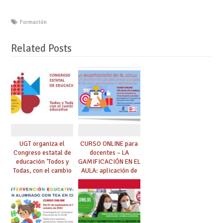
Formación
Related Posts
UGT organiza el
CURSO ONLINE para
Congreso estatal de
docentes – LA
educación ‘Todos y
GAMIFICACIÓN EN EL
Todas, con el cambio
AULA: aplicación de
educativo’
las mecánicas de
juego en el aula de
Primaria y
Secundaria – 105
horas [noviembre-