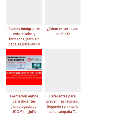
Jóvenes inmigrantes,
¿Cómo es ser joven
extutelados y
en 2021?
formados, pero sin
papeles para vivir y
trabajar
Formación online
Referentes para
para docentes
prevenir el racismo.
(homologada por
Segundo seminario
JCCM) – [julio
de la campaña Tu
2021/enero 2022]
educación va cambiar
el mundo con
Alejandra Salmeron