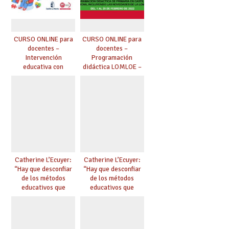
diciembre 2022]
CURSO ONLINE para
CURSO ONLINE para
docentes –
docentes –
Intervención
Programación
educativa con
didáctica LOMLOE –
alumnado con TEA en
30 horas [febrero
CLM – 105 horas
2022]
[septiembre-octubre
2022]
Catherine L’Ecuyer:
Catherine L’Ecuyer:
“Hay que desconfiar
“Hay que desconfiar
de los métodos
de los métodos
educativos que
educativos que
venden un
venden un
aprendizaje fácil y
aprendizaje fácil y
acelerado”
acelerado”