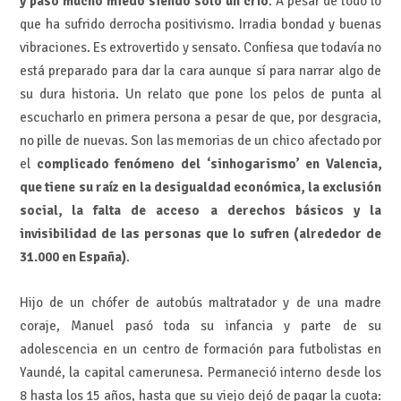
y pasó mucho miedo siendo sólo un crío
. A pesar de todo lo
que ha sufrido derrocha positivismo. Irradia bondad y buenas
vibraciones. Es extrovertido y sensato. Confiesa que todavía no
está preparado para dar la cara aunque sí para narrar algo de
su dura historia. Un relato que pone los pelos de punta al
escucharlo en primera persona a pesar de que, por desgracia,
no pille de nuevas. Son las memorias de un chico afectado por
el
complicado fenómeno del ‘sinhogarismo’ en Valencia,
que tiene su raíz en la desigualdad económica, la exclusión
social, la falta de acceso a derechos básicos y la
invisibilidad de las personas que lo sufren (alrededor de
31.000 en España)
.
Hijo de un chófer de autobús maltratador y de una madre
coraje, Manuel pasó toda su infancia y parte de su
adolescencia en un centro de formación para futbolistas en
Yaundé, la capital camerunesa. Permaneció interno desde los
8 hasta los 15 años, hasta que su viejo dejó de pagar la cuota: