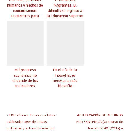
humanos y medios de
Migrantes: El
comunicación.
dificultoso ingreso a
Encuentros para
la Educación Superior
aprender, encuentros
chilena
para ejercer derechos
«El progreso
En el día de la
económico no
Filosofía, es
depende de los
necesaria más
indicadores
filosofía
educativos»
«
UGT informa: Errores en listas
ADJUDICACIÓN DE DESTINOS
publicadas ayer de bolsas
POR SENTENCIA (Concurso de
ordinarias y extraordinarias (no
Traslados 2013/2014) –