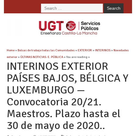
Home
»
Bolsas de trabajo todas las Comunidades
»
EXTERIOR
»
INTERINOS
»
Novedades
exterior
»
ÚLTIMAS NOTICIAS: E. PÚBLICA
» You are reading »
INTERINOS EXTERIOR
PAÍSES BAJOS, BÉLGICA Y
LUXEMBURGO —
Convocatoria 20/21.
Maestros. Plazo hasta el
30 de mayo de 2020..