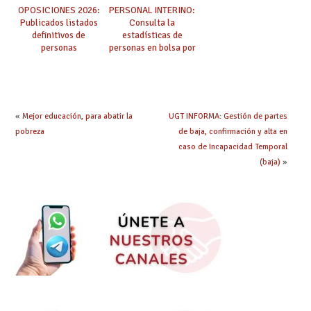
OPOSICIONES 2026:
PERSONAL INTERINO:
Publicados listados
Consulta la
definitivos de
estadísticas de
personas
personas en bolsa por
seleccionadas. ¿Qué
cuerpo, especialidad
hacer ahora si he
y tipo de bolsa para
obtenido plaza?
el curso 26/27
«
Mejor educación, para abatir la
UGT INFORMA: Gestión de partes
pobreza
de baja, confirmación y alta en
caso de Incapacidad Temporal
(baja)
»