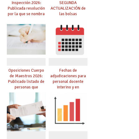
Inspección 2026:
SEGUNDA
Publicada resolución
ACTUALIZACIÓN de
por la que se nombra
las bolsas
funcionarios/as en
provisionales de
prácticas, se regulan
Cuerpo de Maestros
dichas prácticas y se
de especialidades
convoca acto público
convocadas a
de adjudicación
oposición
Oposiciones Cuerpo
Fechas de
de Maestros 2026:
adjudicaciones para
Publicado listado de
personal docente
personas que
interino y en
adquieren nueva
prácticas: todo lo que
especialidad
debes saber