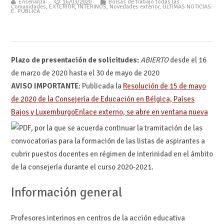
Enseñanza
16/03/2020
Bolsas de trabajo todas las
Comunidades
,
EXTERIOR
,
INTERINOS
,
Novedades exterior
,
ÚLTIMAS NOTICIAS:
E. PÚBLICA
Plazo de presentación de solicitudes:
ABIERTO
desde el 16
de marzo de 2020 hasta el 30 de mayo de 2020
AVISO IMPORTANTE
: Publicada la
Resolución de 15 de mayo
de 2020 de la Consejería de Educación en Bélgica, Países
Bajos y Luxemburgo
Enlace externo, se abre en ventana nueva
, por la que se acuerda continuar la tramitación de las
convocatorias para la formación de las listas de aspirantes a
cubrir puestos docentes en régimen de interinidad en el ámbito
de la consejería durante el curso 2020-2021.
Información general
Profesores interinos en centros de la acción educativa