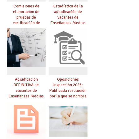
Comisiones de
Estadística de la
elaboración de
adjudicación de
pruebas de
vacantes de
certificación de
Enseñanzas Medias
competencia
para el curso 26/27
lingüística: publicada
resolución definitiva
Adjudicación
Oposiciones
DEFINITIVA de
Inspección 2026:
vacantes de
Publicada resolución
Enseñanzas Medias
por la que se nombra
para el curso 26-27
funcionarios/as en
prácticas, se regulan
dichas prácticas y se
convoca acto público
de adjudicación