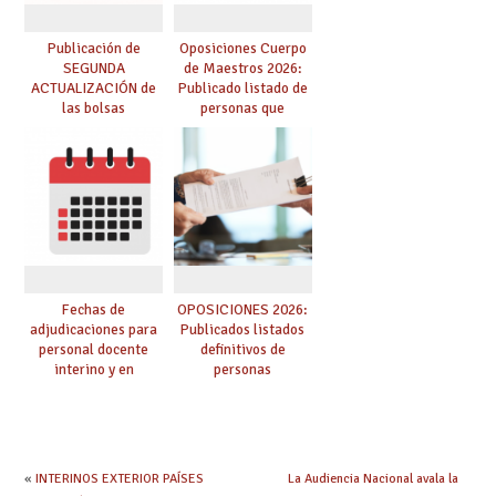
Publicación de
Oposiciones Cuerpo
SEGUNDA
de Maestros 2026:
ACTUALIZACIÓN de
Publicado listado de
las bolsas
personas que
provisionales de
adquieren nueva
Cuerpo de Maestros
especialidad
de especialidades
convocadas a
oposición
Fechas de
OPOSICIONES 2026:
adjudicaciones para
Publicados listados
personal docente
definitivos de
interino y en
personas
prácticas: todo lo que
seleccionadas. ¿Qué
debes saber
hacer ahora si he
obtenido plaza?
«
INTERINOS EXTERIOR PAÍSES
La Audiencia Nacional avala la