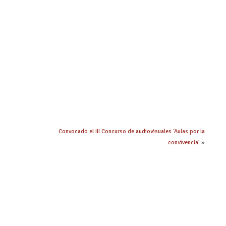
Convocado el III Concurso de audiovisuales ‘Aulas por la
convivencia’
»