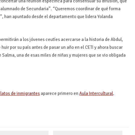
oncertar una reunión específica para consensuar su difusión, que
el alumnado de Secundaria”. “Queremos coordinar de qué forma
s”, han apuntado desde el departamento que lidera Yolanda
ermitirán a los jóvenes ceutíes acercarse a la historia de Abdul,
huir por su país antes de pasar un año en el CETI y ahora buscar
e Salma, una de esas miles de niñas y mujeres que se vio obligada
relatos de inmigrantes
aparece primero en
Aula Intercultural
.