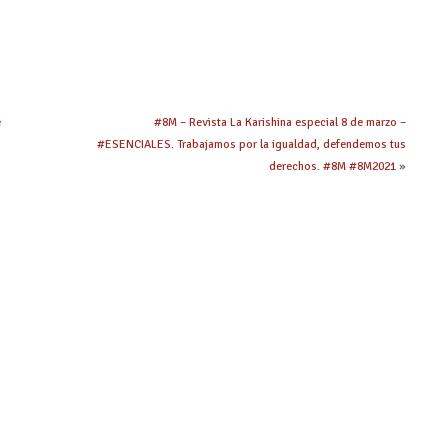
e
#8M – Revista La Karishina especial 8 de marzo –
#ESENCIALES. Trabajamos por la igualdad, defendemos tus
derechos. #8M #8M2021
»