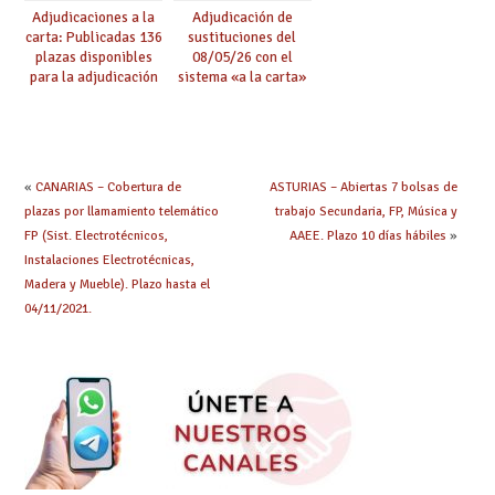
Adjudicaciones a la
Adjudicación de
carta: Publicadas 136
sustituciones del
plazas disponibles
08/05/26 con el
para la adjudicación
sistema «a la carta»
de mañana y abierto
conseguido con el
plazo de solicitudes
Acuerdo de Mejoras
«
CANARIAS – Cobertura de
ASTURIAS – Abiertas 7 bolsas de
plazas por llamamiento telemático
trabajo Secundaria, FP, Música y
FP (Sist. Electrotécnicos,
AAEE. Plazo 10 días hábiles
»
Instalaciones Electrotécnicas,
Madera y Mueble). Plazo hasta el
04/11/2021.