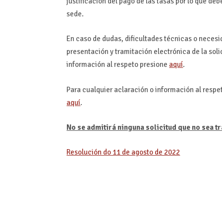
justificación del pago de las tasas por lo que deb
sede.
En caso de dudas, dificultades técnicas o neces
presentación y tramitación electrónica de la solic
información al respeto presione
aquí
.
Para cualquier aclaración o información al respe
aquí
.
No se admitirá ninguna solicitud que no sea 
Resolución do 11 de agosto de 2022