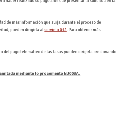
erá haber realizado su pago antes de presentar la solicitud en la
idad de más información que surja durante el proceso de
itud, pueden dirigirla al
servicio 012
. Para obtener más
to del pago telemático de las tasas pueden dirigirla presionando
tramitada mediante lo procemento ED003A.