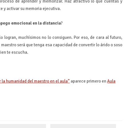
proceso de aprender y memorizar. Haz atractivo lo que cuentas y
te y activar su memoria ejecutiva.
pego emocional en la distancia
?
 lo logran, muchísimos no lo consiguen. Por eso, de cara al futuro,
n maestro será que tenga esa capacidad de convertir lo árido o soso
uien te escucha.
r la humanidad del maestro en el aula”
aparece primero en
Aula