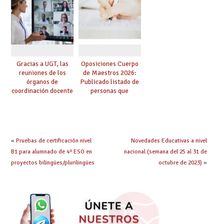
convoca acto público
convocadas a
de adjudicación
oposición
Gracias a UGT, las
Oposiciones Cuerpo
reuniones de los
de Maestros 2026:
órganos de
Publicado listado de
coordinación docente
personas que
se pueden celebrar
adquieren nueva
de manera
especialidad
telemática, sin exigir
presencialidad en el
centro
«
Pruebas de certificación nivel
Novedades Educativas a nivel
B1 para alumnado de 4º ESO en
nacional (semana del 25 al 31 de
proyectos bilingües/plurilingües
octubre de 2023)
»