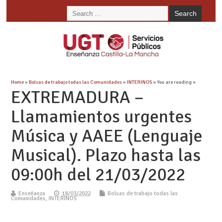
Home
»
Bolsas de trabajo todas las Comunidades
»
INTERINOS
» You are reading »
EXTREMADURA –
Llamamientos urgentes
Música y AAEE (Lenguaje
Musical). Plazo hasta las
09:00h del 21/03/2022
Enseñanza
18/03/2022
Bolsas de trabajo todas las
Comunidades
,
INTERINOS