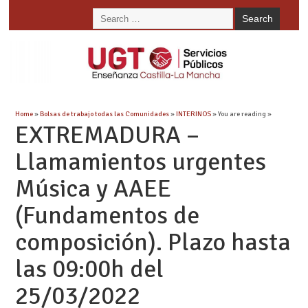
Home
»
Bolsas de trabajo todas las Comunidades
»
INTERINOS
» You are reading »
EXTREMADURA –
Llamamientos urgentes
Música y AAEE
(Fundamentos de
composición). Plazo hasta
las 09:00h del
25/03/2022