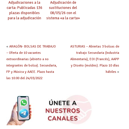
Adjudicaciones a la
Adjudicación de
carta: Publicadas 136
sustituciones del
plazas disponibles
08/05/26 con el
para la adjudicación
sistema «a la carta»
de mañana y abierto
conseguido con el
plazo de solicitudes
Acuerdo de Mejoras
«
ARAGÓN- BOLSAS DE TRABAJO
ASTURIAS – Abiertas 3 bolsas de
– Oferta de 10 vacantes
trabajo Secundaria (Industria
extraordinarias (abierto a no
Alimentaria), EOI (Francés), AAPP
integrantes de bolsa). Secundaria,
y Diseño (moldes). Plazo 10 días
FP y Música y AAEE. Plazo hasta
hábiles
»
las 10:00 del 24/03/2022