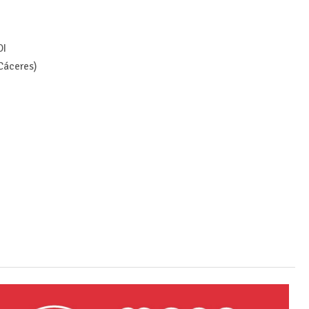
OI
 Cáceres)