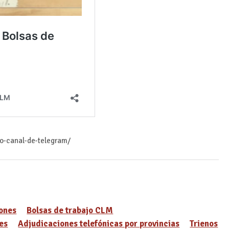
ro-canal-de-telegram/
ones
Bolsas de trabajo CLM
es
Adjudicaciones telefónicas por provincias
Trienos