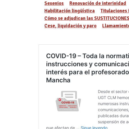
Sexenios
Renovación de interinidad
Habilitación lingüística
Titulaciones 
Cómo se adjudican las SUSTITUCIONE
Cese, liquidación y paro
Llamamiento