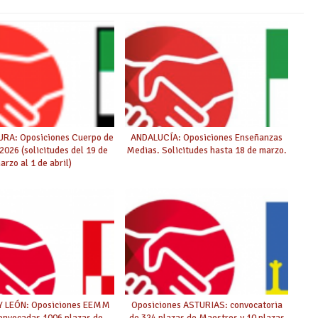
A: Oposiciones Cuerpo de
ANDALUCÍA: Oposiciones Enseñanzas
026 (solicitudes del 19 de
Medias. Solicitudes hasta 18 de marzo.
arzo al 1 de abril)
Y LEÓN: Oposiciones EEMM
Oposiciones ASTURIAS: convocatoria
onvocadas 1006 plazas de
de 324 plazas de Maestros y 10 plazas