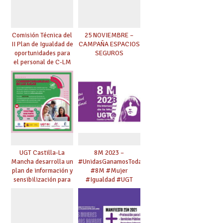
Comisión Técnica del
25 NOVIEMBRE –
II Plan de Igualdad de
CAMPAÑA ESPACIOS
oportunidades para
SEGUROS
el personal de C-LM
UGT Castilla-La
8M 2023 –
Mancha desarrolla un
#UnidasGanamosTodas
plan de información y
#8M #Mujer
sensibilización para
#Igualdad #UGT
jóvenes en materia
de
corresponsabilidad y
trabajo de los