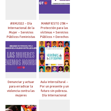
cuidados.
#8M2022 – Día
MANIFIESTO 25N +
Internacional de la
Protección para las
Mujer – Servicios
víctimas + Servicios
Públicos Feministas
Públicos + Derechos
para Avanzar
laborales
Denunciar y actuar
Aula intercultural –
para erradicar la
Por un presente y un
violencia contra las
futuro sin pobreza.
mujeres
Día Internacional
para la Erradicación
de la Pobreza