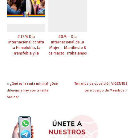
#17M Día
#8M – Día
Internacional contra
Internacional de la
la Homofobia, la
Mujer – Manifiesto 8
Transfobia y la
de marzo. Trabajamos
Bifobia – “Una mirada
por la Igualdad.
transformadora. El
Defendemos tus
sindicalismo del siglo
derechos.
XXI y las personas
#ESENCIALES #8M
LGTBI”
#8M2021
«
¿Qué es la renta mínima? ¿Qué
Temarios de oposición VIGENTES
diferencia hay con la renta
para cuerpo de Maestros
»
básica?