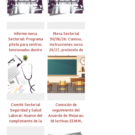
presencialidad en el
se materialicen con
centro
la mayor agilidad
posible
Informe mesa
Mesa Sectorial
Sectorial: Programa
30/06/26: Canoso,
piloto para centros
instrucciones curso
tensionados dentro
26/27, protocolo de
del marco del
agresiones.
Acuerdo de Mejoras y
evaluación del curso
25/26
Comité Sectorial
Comisión de
Seguridad y Salud
seguimiento del
Laboral: Avance del
Acuerdo de Mejoras:
cumplimiento de la
18 lectivas EEMM,
planificación de la
canoso, reducción
actividad preventiva
mayores 55 y pilotaje