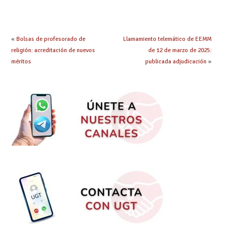
Jornada y Ratios
mejoras urgentes de
continúa su
la enseñanza
tramitación
«
Bolsas de profesorado de
Llamamiento telemático de EEMM
religión: acreditación de nuevos
de 12 de marzo de 2025:
méritos
publicada adjudicación
»