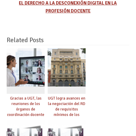
EL DERECHO A LA DESCONEXIÓN DIGITAL EN LA
PROFESIÓN DOCENTE
Related Posts
Gracias a UGT, las
UGT logra avances en
reuniones de los
la negociación del RD
órganos de
de requisitos
coordinación docente
mínimos de los
se pueden celebrar
centros educativos y
de manera
exige al Ministerio
telemática, sin exigir
que los compromisos