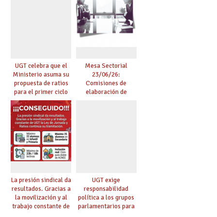
en centros
tensionados
UGT celebra que el
Mesa Sectorial
Ministerio asuma su
23/06/26:
propuesta de ratios
Comisiones de
para el primer ciclo
elaboración de
de Infantil y pide
pruebas de
extender la misma
certificación de
ambición al resto de
competencia
etapas
lingüística
La presión sindical da
UGT exige
resultados. Gracias a
responsabilidad
la movilización y al
política a los grupos
trabajo constante de
parlamentarios para
UGT la Ley de
evitar retrasos en las