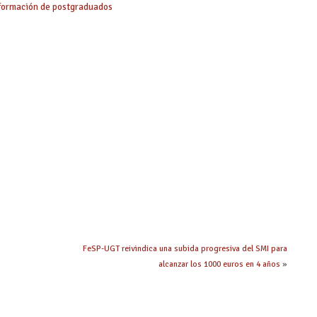
 formación de postgraduados
FeSP-UGT reivindica una subida progresiva del SMI para
alcanzar los 1000 euros en 4 años
»