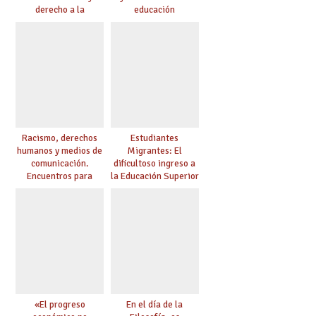
derecho a la
educación
educación
Racismo, derechos
Estudiantes
humanos y medios de
Migrantes: El
comunicación.
dificultoso ingreso a
Encuentros para
la Educación Superior
aprender, encuentros
chilena
para ejercer derechos
«El progreso
En el día de la