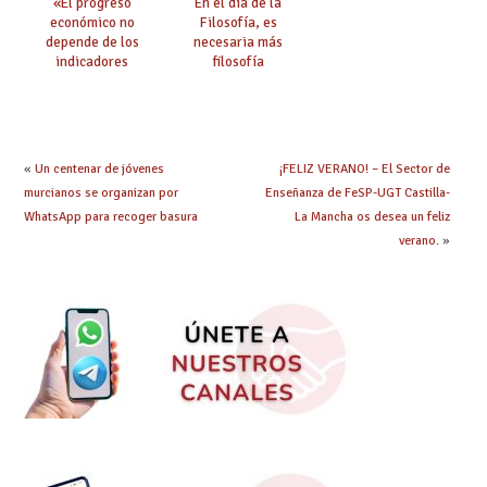
«El progreso
En el día de la
económico no
Filosofía, es
depende de los
necesaria más
indicadores
filosofía
educativos»
«
Un centenar de jóvenes
¡FELIZ VERANO! – El Sector de
murcianos se organizan por
Enseñanza de FeSP-UGT Castilla-
WhatsApp para recoger basura
La Mancha os desea un feliz
verano.
»