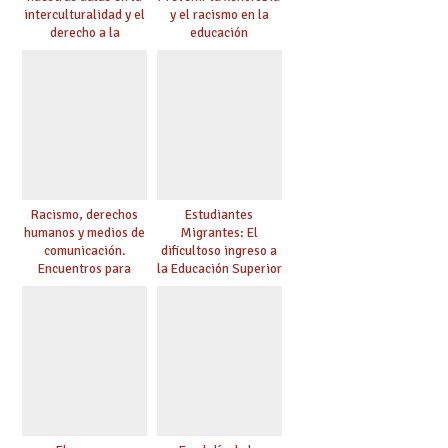
interculturalidad y el
y el racismo en la
derecho a la
educación
educación
Racismo, derechos
Estudiantes
humanos y medios de
Migrantes: El
comunicación.
dificultoso ingreso a
Encuentros para
la Educación Superior
aprender, encuentros
chilena
para ejercer derechos