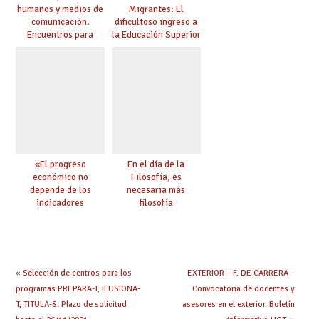
humanos y medios de
Migrantes: El
comunicación.
dificultoso ingreso a
Encuentros para
la Educación Superior
aprender, encuentros
chilena
para ejercer derechos
«El progreso
En el día de la
económico no
Filosofía, es
depende de los
necesaria más
indicadores
filosofía
educativos»
«
Selección de centros para los
EXTERIOR – F. DE CARRERA –
programas PREPARA-T, ILUSIONA-
Convocatoria de docentes y
T, TITULA-S. Plazo de solicitud
asesores en el exterior. Boletín